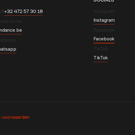
8‬
‭+32 472 57 30 18‬
Instagram
Instagram
mdance.be
mdance.be
Facebook
Facebook
hatsapp
hatsapp
TikTok
TikTok
 voorwaarden