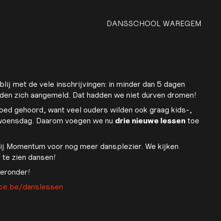
DANSSCHOOL WAREGEM
lij met de vele inschrijvingen: in minder dan 5 dagen
den zich aangemeld. Dat hadden we niet durven dromen!
oed gehoord, want veel ouders wilden ook graag kids-,
 woensdag. Daarom voegen we nu
drie nieuwe lessen
toe
ij Momentum voor nog meer dansplezier. We kijken
l te zien dansen!
hieronder!
ce.be/danslessen