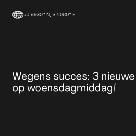
50.8930° N, 3.4080° E
Wegens succes: 3 nieuwe
op woensdagmiddag!
20/5/2025