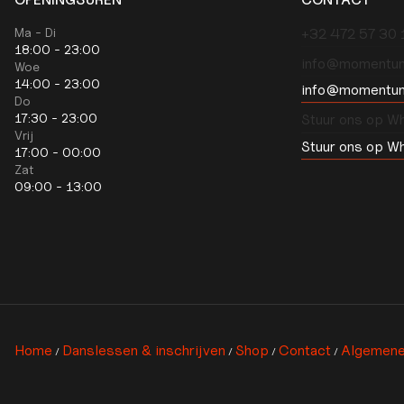
Ma - Di
‭+32 472 57 30 1
18:00 - 23:00
info@momentu
Woe
14:00 - 23:00
info@momentu
Do
17:30 - 23:00
Stuur ons op W
Vrij
Stuur ons op W
17:00 - 00:00
Zat
09:00 - 13:00
Home
Danslessen & inschrijven
Shop
Contact
Algemene
/
/
/
/