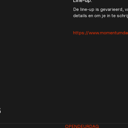
Line-up:
De line-up is gevarieerd, v
details en om je in te schr
https://www.momentumdan
S
OPENDEURDAG