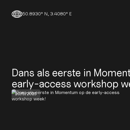
50.8930° N, 3.4080° E
Dans als eerste in Momen
early-access workshop w
20/5/2025