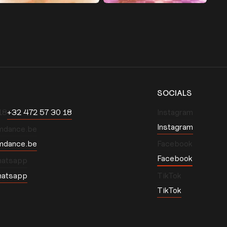
SOCIALS
8‬
‭+32 472 57 30 18‬
Instagram
Instagram
mdance.be
mdance.be
Facebook
Facebook
hatsapp
hatsapp
TikTok
TikTok