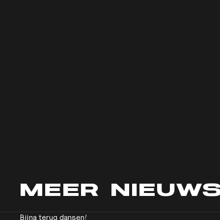
MEER
NIEUW
Bijna terug dansen!